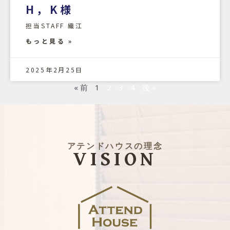
H，K様
担当STAFF 織江
もっと見る »
2025年2月25日
« 前
1
2
3
4
後 »
アテンドハウスの理念
VISION