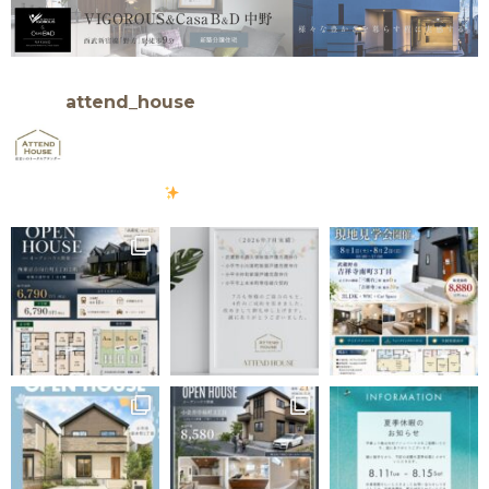
attend_house
≪不動産購入・ご売却をアテンドします！≫
□中央線「武蔵境
駅」徒歩8分の不動産会社
□不動産業経験年数10年以上３名在籍
□仲介、買取、注文建築まで一環した業務を行ってます
□武蔵野
エリアのデザイナーズ住宅を発信します
＼武蔵野エリア以外
もご相談下さい
／