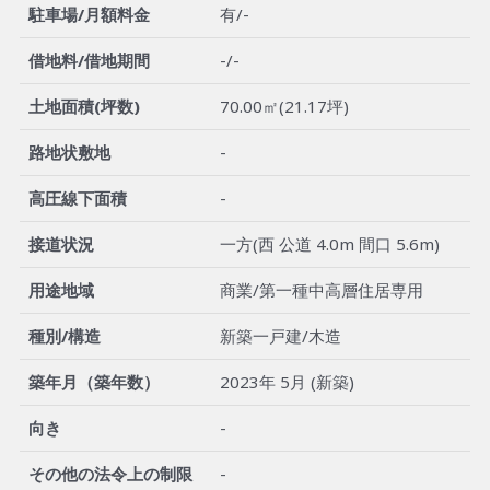
駐車場/月額料金
有/-
借地料/借地期間
-/-
土地面積(坪数)
70.00㎡(21.17坪)
路地状敷地
-
高圧線下面積
-
接道状況
一方(西 公道 4.0m 間口 5.6m)
用途地域
商業/第一種中高層住居専用
種別/構造
新築一戸建/木造
築年月（築年数）
2023年 5月 (新築)
向き
-
その他の法令上の制限
-