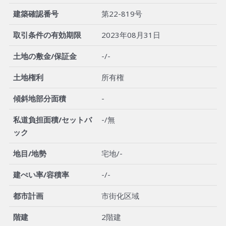
建築確認番号
第22-819号
取引条件の有効期限
2023年08月31日
土地の敷金/保証金
-/-
土地権利
所有権
傾斜地部分面積
-
私道負担面積/セットバ
-/無
ック
地目/地勢
宅地/-
建ぺい率/容積率
-/-
都市計画
市街化区域
階建
2階建