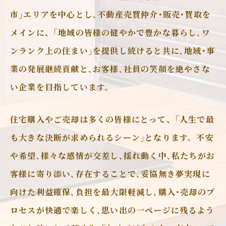
市｣エリアを中心とし､不動産売買仲介･販売･買取を
メインに、｢地域の皆様の健やかで豊かな暮らし､ワ
ンランク上の住まい｣を提供し続けると共に､地域･事
業の発展継続貢献と､お客様､社員の笑顔を絶やさな
い企業を目指しています。
住宅購入やご売却は多くの皆様にとって、｢人生で最
も大きな決断が求められるシーン｣となります。不安
や希望､様々な感情が交差し､揺れ動く中､私たちがお
客様に寄り添い､存在することで､妥協無き夢実現に
向けた利益確保､負担を最大限軽減し､購入･売却のプ
ロセスが快適で楽しく､思い出の一ページに残るよう