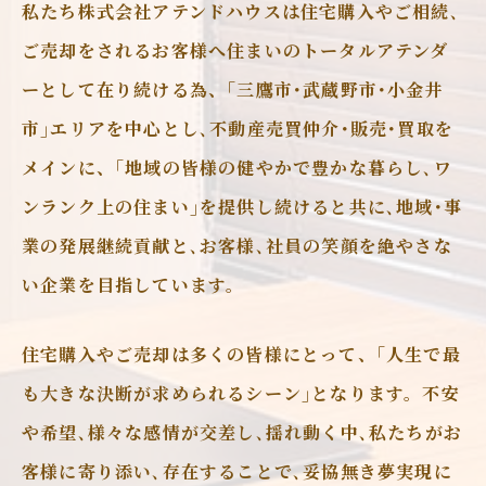
私たち株式会社アテンドハウスは住宅購入やご相続､
ご売却をされるお客様へ住まいのトータルアテンダ
ーとして在り続ける為、｢三鷹市･武蔵野市･小金井
市｣エリアを中心とし､不動産売買仲介･販売･買取を
メインに、｢地域の皆様の健やかで豊かな暮らし､ワ
ンランク上の住まい｣を提供し続けると共に､地域･事
業の発展継続貢献と､お客様､社員の笑顔を絶やさな
い企業を目指しています。
住宅購入やご売却は多くの皆様にとって、｢人生で最
も大きな決断が求められるシーン｣となります。不安
や希望､様々な感情が交差し､揺れ動く中､私たちがお
客様に寄り添い､存在することで､妥協無き夢実現に