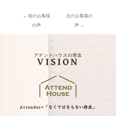
←
前のお客様
次のお客様の
の声
声
→
アテンドハウスの理念
VISION
Attender=「なくてはならない存在」