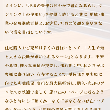
メインに、｢地域の皆様の健やかで豊かな暮らし､ワ
ンランク上の住まい｣を提供し続けると共に､地域･事
業の発展継続貢献と､お客様､社員の笑顔を絶やさな
い企業を目指しています。
住宅購入やご売却は多くの皆様にとって、｢人生で最
も大きな決断が求められるシーン｣となります。不安
や希望､様々な感情が交差し､揺れ動く中､私たちがお
客様に寄り添い､存在することで､妥協無き夢実現に
向けた利益確保､負担を最大限軽減し､購入･売却のプ
ロセスが快適で楽しく､思い出の一ページに残るよう
なひと時にして頂く為､｢なくてはならない存在･･･ア
テンダー｣となり､お客様の満足と夢にあふれる未来