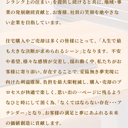
ンランク上の住まい｣を提供し続けると共に､地域･事
業の発展継続貢献と､お客様､社員の笑顔を絶やさな
い企業を目指しています。
住宅購入やご売却は多くの皆様にとって、｢人生で最
も大きな決断が求められるシーン｣となります。不安
や希望､様々な感情が交差し､揺れ動く中､私たちがお
客様に寄り添い､存在することで､妥協無き夢実現に
向けた利益確保､負担を最大限軽減し､購入･売却のプ
ロセスが快適で楽しく､思い出の一ページに残るよう
なひと時にして頂く為､｢なくてはならない存在･･･ア
テンダー｣となり､お客様の満足と夢にあふれる未来
の価値創造に貢献します。