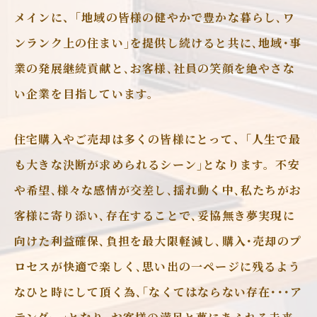
メインに、｢地域の皆様の健やかで豊かな暮らし､ワ
ンランク上の住まい｣を提供し続けると共に､地域･事
業の発展継続貢献と､お客様､社員の笑顔を絶やさな
い企業を目指しています。
住宅購入やご売却は多くの皆様にとって、｢人生で最
も大きな決断が求められるシーン｣となります。不安
や希望､様々な感情が交差し､揺れ動く中､私たちがお
客様に寄り添い､存在することで､妥協無き夢実現に
向けた利益確保､負担を最大限軽減し､購入･売却のプ
ロセスが快適で楽しく､思い出の一ページに残るよう
なひと時にして頂く為､｢なくてはならない存在･･･ア