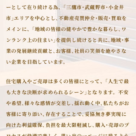
ーとして在り続ける為、｢三鷹市･武蔵野市･小金井
市｣エリアを中心とし､不動産売買仲介･販売･買取を
メインに、｢地域の皆様の健やかで豊かな暮らし､ワ
ンランク上の住まい｣を提供し続けると共に､地域･事
業の発展継続貢献と､お客様､社員の笑顔を絶やさな
い企業を目指しています。
住宅購入やご売却は多くの皆様にとって、｢人生で最
も大きな決断が求められるシーン｣となります。不安
や希望､様々な感情が交差し､揺れ動く中､私たちがお
客様に寄り添い､存在することで､妥協無き夢実現に
向けた利益確保､負担を最大限軽減し､購入･売却のプ
ロセスが快適で楽しく､思い出の一ページに残るよう